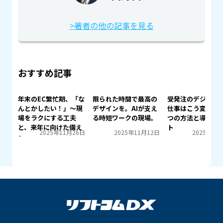
>著者の他の記事を見る
おすすめ記事
ごと
年末のEC繁忙期、「な
限られた時間で最高の
受発注のデジタル
のは
んとかしたい！」～現
デザインを。AIが支え
仕事はこう変わる
❮
❯
場をラクにする工夫
る時短ワークの現場。
つの方法と導入の
と、来年に向けた備え
ト
月3日
2025年11月26日
2025年11月12日
2025年10
～