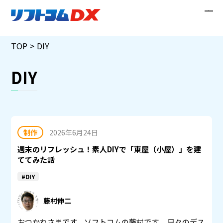
Skip
TOP
DIY
to
content
DIY
制作
2026年6月24日
週末のリフレッシュ！素人DIYで「東屋（小屋）」を建
ててみた話
#DIY
藤村伸二
おつかれさまです。ソフトコムの藤村です。 日々のデス