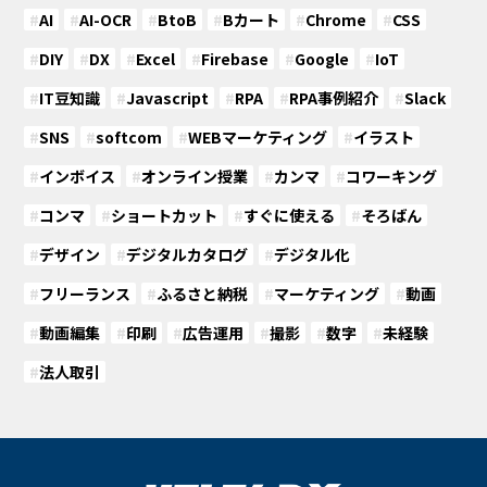
#
AI
#
AI-OCR
#
BtoB
#
Bカート
#
Chrome
#
CSS
#
DIY
#
DX
#
Excel
#
Firebase
#
Google
#
IoT
#
IT豆知識
#
Javascript
#
RPA
#
RPA事例紹介
#
Slack
#
SNS
#
softcom
#
WEBマーケティング
#
イラスト
#
インボイス
#
オンライン授業
#
カンマ
#
コワーキング
#
コンマ
#
ショートカット
#
すぐに使える
#
そろばん
#
デザイン
#
デジタルカタログ
#
デジタル化
#
フリーランス
#
ふるさと納税
#
マーケティング
#
動画
#
動画編集
#
印刷
#
広告運用
#
撮影
#
数字
#
未経験
#
法人取引