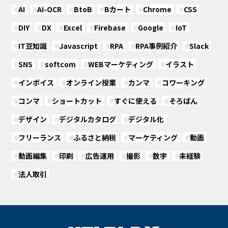
#
AI
#
AI-OCR
#
BtoB
#
Bカート
#
Chrome
#
CSS
#
DIY
#
DX
#
Excel
#
Firebase
#
Google
#
IoT
#
IT豆知識
#
Javascript
#
RPA
#
RPA事例紹介
#
Slack
#
SNS
#
softcom
#
WEBマーケティング
#
イラスト
#
インボイス
#
オンライン授業
#
カンマ
#
コワーキング
#
コンマ
#
ショートカット
#
すぐに使える
#
そろばん
#
デザイン
#
デジタルカタログ
#
デジタル化
#
フリーランス
#
ふるさと納税
#
マーケティング
#
動画
#
動画編集
#
印刷
#
広告運用
#
撮影
#
数字
#
未経験
#
法人取引