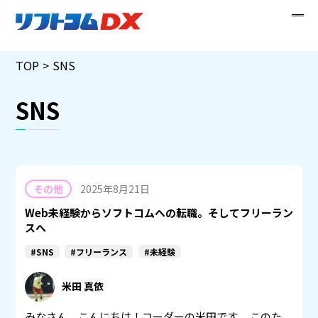
Skip
TOP
SNS
to
content
SNS
その他
2025年8月21日
Web未経験からソフトコムへの転職。そしてフリーラン
スへ
#SNS
#フリーランス
#未経験
米田 真依
みなさん、こんにちは！コーダーの米田です。 このた