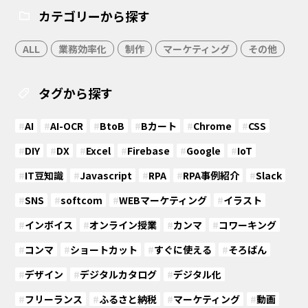
カテゴリーから探す
ALL
業務効率化
制作
マーケティング
その他
タグから探す
#
AI
#
AI-OCR
#
BtoB
#
Bカート
#
Chrome
#
CSS
#
DIY
#
DX
#
Excel
#
Firebase
#
Google
#
IoT
#
IT豆知識
#
Javascript
#
RPA
#
RPA事例紹介
#
Slack
#
SNS
#
softcom
#
WEBマーケティング
#
イラスト
#
インボイス
#
オンライン授業
#
カンマ
#
コワーキング
#
コンマ
#
ショートカット
#
すぐに使える
#
そろばん
#
デザイン
#
デジタルカタログ
#
デジタル化
#
フリーランス
#
ふるさと納税
#
マーケティング
#
動画