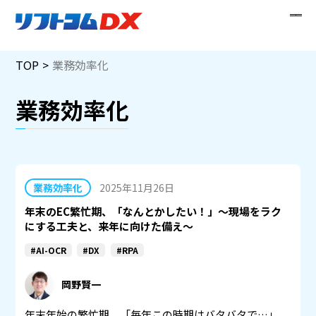
Skip
TOP
業務効率化
to
content
業務効率化
業務効率化
2025年11月26日
年末のEC繁忙期、「なんとかしたい！」～現場をラク
にする工夫と、来年に向けた備え～
#AI-OCR
#DX
#RPA
岡野賢一
年末年始の繁忙期。「毎年この時期はバタバタで…」