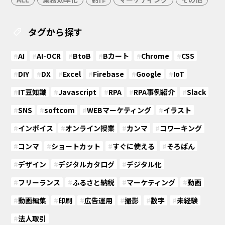
タグから探す
#
AI
#
AI-OCR
#
BtoB
#
Bカート
#
Chrome
#
CSS
#
DIY
#
DX
#
Excel
#
Firebase
#
Google
#
IoT
#
IT豆知識
#
Javascript
#
RPA
#
RPA事例紹介
#
Slack
#
SNS
#
softcom
#
WEBマーケティング
#
イラスト
#
インボイス
#
オンライン授業
#
カンマ
#
コワーキング
#
コンマ
#
ショートカット
#
すぐに使える
#
そろばん
#
デザイン
#
デジタルカタログ
#
デジタル化
#
フリーランス
#
ふるさと納税
#
マーケティング
#
動画
#
動画編集
#
印刷
#
広告運用
#
撮影
#
数字
#
未経験
#
法人取引