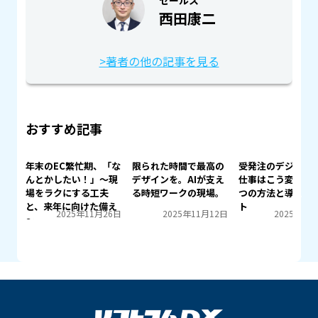
西田康二
>著者の他の記事を見る
おすすめ記事
ごと
年末のEC繁忙期、「な
限られた時間で最高の
受発注のデジタル
のは
んとかしたい！」～現
デザインを。AIが支え
仕事はこう変わる
❮
❯
場をラクにする工夫
る時短ワークの現場。
つの方法と導入の
と、来年に向けた備え
ト
月3日
2025年11月26日
2025年11月12日
2025年10
～